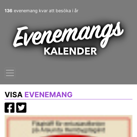
136
evenemang kvar att besöka i år
VISA
EVENEMANG