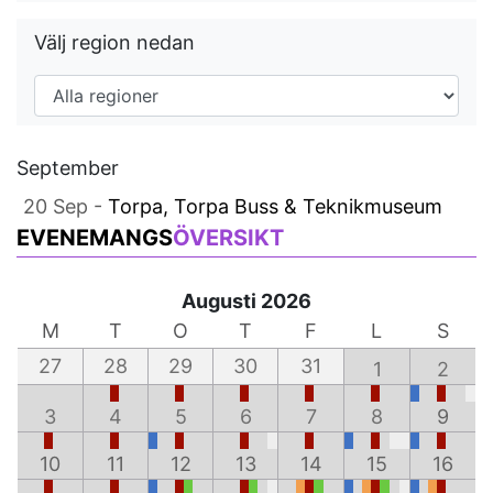
Välj region nedan
September
20 Sep -
Torpa, Torpa Buss & Teknikmuseum
EVENEMANGS
ÖVERSIKT
Augusti 2026
M
T
O
T
F
L
S
27
28
29
30
31
1
2
3
4
5
6
7
8
9
10
11
12
13
14
15
16