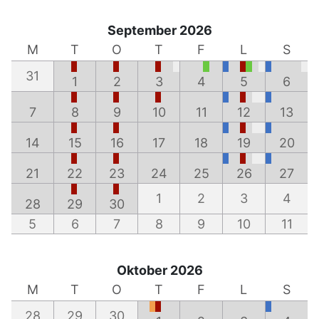
September 2026
M
T
O
T
F
L
S
31
1
2
3
4
5
6
7
8
9
10
11
12
13
14
15
16
17
18
19
20
21
22
23
24
25
26
27
1
2
3
4
28
29
30
5
6
7
8
9
10
11
Oktober 2026
M
T
O
T
F
L
S
28
29
30