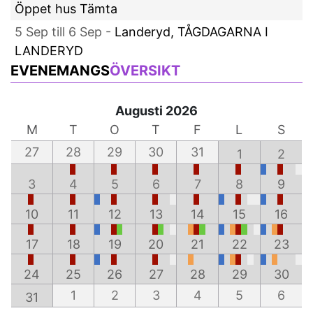
Öppet hus Tämta
5 Sep till 6 Sep -
Landeryd, TÅGDAGARNA I
LANDERYD
EVENEMANGS
ÖVERSIKT
Augusti 2026
M
T
O
T
F
L
S
27
28
29
30
31
1
2
3
4
5
6
7
8
9
10
11
12
13
14
15
16
17
18
19
20
21
22
23
24
25
26
27
28
29
30
1
2
3
4
5
6
31