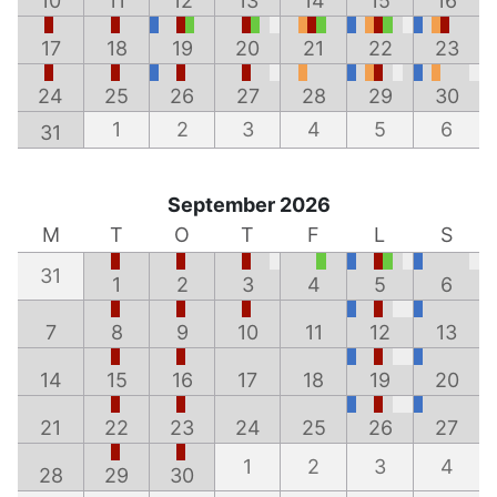
10
11
12
13
14
15
16
17
18
19
20
21
22
23
24
25
26
27
28
29
30
1
2
3
4
5
6
31
September 2026
M
T
O
T
F
L
S
31
1
2
3
4
5
6
7
8
9
10
11
12
13
14
15
16
17
18
19
20
21
22
23
24
25
26
27
1
2
3
4
28
29
30