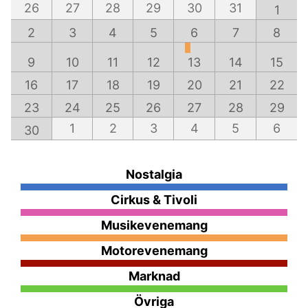
26
27
28
29
30
31
1
2
3
4
5
6
7
8
9
10
11
12
13
14
15
16
17
18
19
20
21
22
23
24
25
26
27
28
29
1
2
3
4
5
6
30
Nostalgia
Cirkus & Tivoli
Musikevenemang
Motorevenemang
Marknad
Övriga