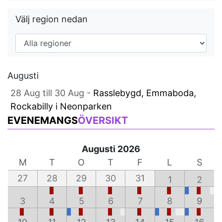
Välj region nedan
Augusti
28 Aug till 30 Aug -
Rasslebygd, Emmaboda,
Rockabilly i Neonparken
EVENEMANGS
ÖVERSIKT
Augusti 2026
M
T
O
T
F
L
S
27
28
29
30
31
1
2
3
4
5
6
7
8
9