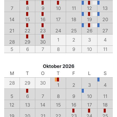
7
8
9
10
11
12
13
14
15
16
17
18
19
20
21
22
23
24
25
26
27
1
2
3
4
28
29
30
5
6
7
8
9
10
11
Oktober 2026
M
T
O
T
F
L
S
28
29
30
1
2
3
4
5
6
7
8
9
10
11
12
13
14
15
16
17
18
19
20
21
22
23
24
25