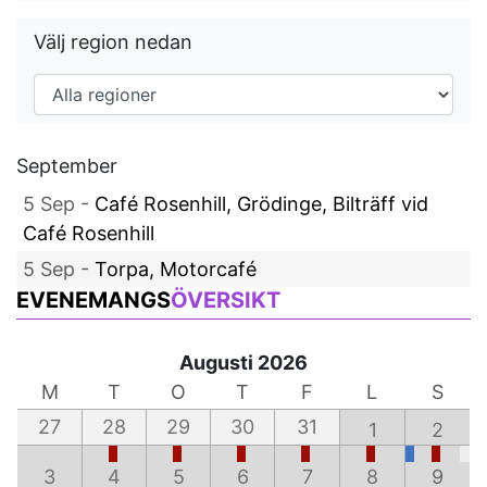
Välj region nedan
September
5 Sep -
Café Rosenhill, Grödinge, Bilträff vid
Café Rosenhill
5 Sep -
Torpa, Motorcafé
EVENEMANGS
ÖVERSIKT
Augusti 2026
M
T
O
T
F
L
S
27
28
29
30
31
1
2
3
4
5
6
7
8
9