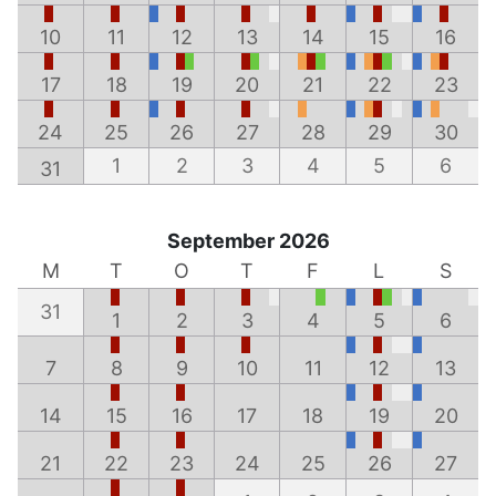
10
11
12
13
14
15
16
17
18
19
20
21
22
23
24
25
26
27
28
29
30
1
2
3
4
5
6
31
September 2026
M
T
O
T
F
L
S
31
1
2
3
4
5
6
7
8
9
10
11
12
13
14
15
16
17
18
19
20
21
22
23
24
25
26
27