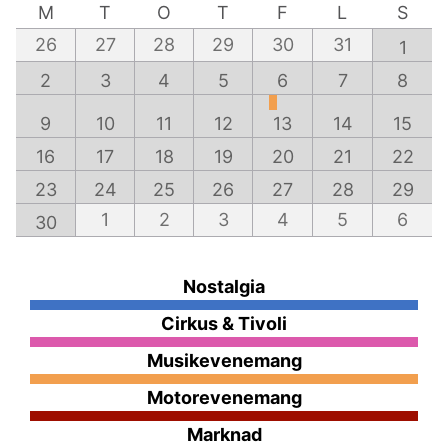
M
T
O
T
F
L
S
26
27
28
29
30
31
1
2
3
4
5
6
7
8
9
10
11
12
13
14
15
16
17
18
19
20
21
22
23
24
25
26
27
28
29
1
2
3
4
5
6
30
Nostalgia
Cirkus & Tivoli
Musikevenemang
Motorevenemang
Marknad