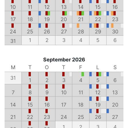
10
11
12
13
14
15
16
17
18
19
20
21
22
23
24
25
26
27
28
29
30
1
2
3
4
5
6
31
September 2026
M
T
O
T
F
L
S
31
1
2
3
4
5
6
7
8
9
10
11
12
13
14
15
16
17
18
19
20
21
22
23
24
25
26
27
1
2
3
4