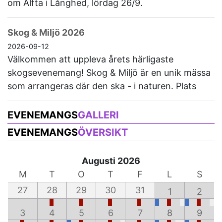
om Alfta i Långhed, lördag 26/9.
Skog & Miljö 2026
2026-09-12
Välkommen att uppleva årets härligaste
skogsevenemang! Skog & Miljö är en unik mässa
som arrangeras där den ska - i naturen. Plats
EVENEMANGS
GALLERI
EVENEMANGS
ÖVERSIKT
Augusti 2026
M
T
O
T
F
L
S
27
28
29
30
31
1
2
3
4
5
6
7
8
9