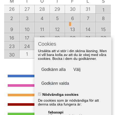
M
T
O
T
F
L
S
26
27
28
29
30
31
1
2
3
4
5
6
7
8
9
10
11
12
13
14
15
16
17
18
19
20
21
22
Cookies
23
24
25
26
27
28
29
Ursäkta att vi stör i din sköna läsning. Men
1
2
3
4
5
6
30
vi vill bara kolla av att du är okej med våra
cookies. Bocka i dem du godkänner.
Godkänn alla
Välj
Nostalgia
Cirkus & Tivoli
Godkänn valda
Musikevenemang
Nödvändiga cookies
Motorevenemang
De cookies som är nödvändiga för att
denna sida ska fungera är:
Marknad
fabasapi